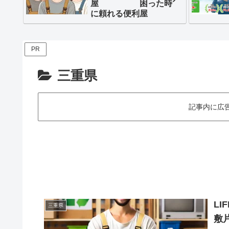
屋 困った時
に頼れる便利屋
PR
三重県
記事内に広
L
三重県
敷