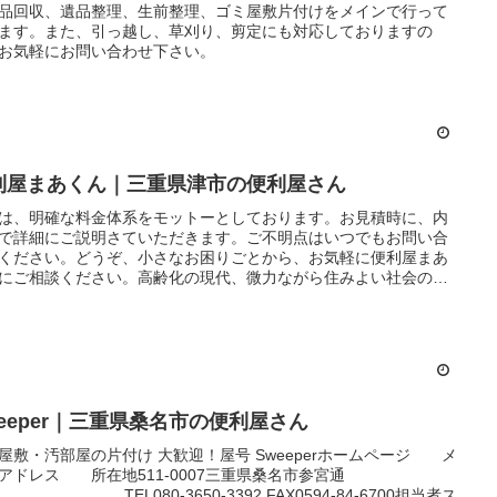
品回収、遺品整理、生前整理、ゴミ屋敷片付けをメインで行って
ます。また、引っ越し、草刈り、剪定にも対応しておりますの
お気軽にお問い合わせ下さい。
利屋まあくん｜三重県津市の便利屋さん
は、明確な料金体系をモットーとしております。お見積時に、内
で詳細にご説明さていただきます。ご不明点はいつでもお問い合
ください。どうぞ、小さなお困りごとから、お気軽に便利屋まあ
にご相談ください。高齢化の現代、微力ながら住みよい社会の実
ため、小さな問題解決の累積に努めてまいります。
weeper｜三重県桑名市の便利屋さん
屋敷・汚部屋の片付け 大歓迎！屋号 Sweeperホームページ メ
アドレス 所在地511-0007三重県桑名市参宮通
 TEL080-3650-3392 FAX0594-84-6700担当者ス