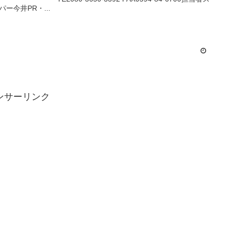
パー今井PR・...
ンサーリンク