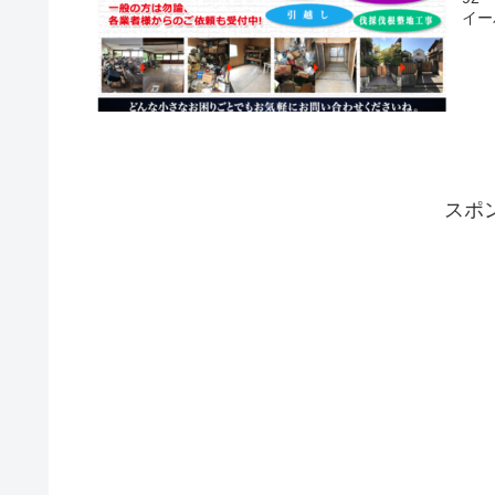
イー
スポ