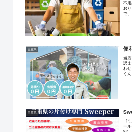
不用
おり
で、
便
三重県
当店
訳ま
わせ
くん
現の
S
三重県
ゴミ
ール
92