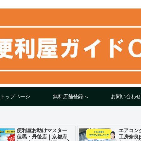
トップページ
無料店舗登録へ
お問い合わせ
便利屋お助けマスター
エアコン
但馬・丹後店｜京都府
工房奈良