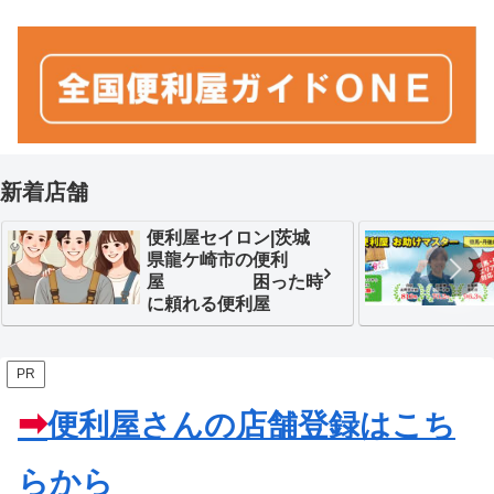
新着店舗
便利屋セイロン|茨城
県龍ケ崎市の便利
屋 困った時
に頼れる便利屋
PR
➡
便利屋さんの
店舗登録はこち
らから