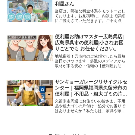
利屋さん
当店は、明確な料金体系をモットーとし
ております。お見積時に、内訳まで詳細
にご説明さていただきます。ご不明点は
いつでもお問い合わせください。どう
ぞ、小さなお困りごとから、お気軽に便
利屋まあくんにご相談ください。高齢化
便利屋お助けマスター広島呉店|
全国各地の便利屋さん
の現代、微力ながら住みよい社会の実現
広島県呉市の便利屋|小さなお困
のため、小さな問題解決の累積に努めて
りごとでも お任せください。
まいります。
地域密着！呉市内のご依頼でしたら最短
当日かけつけます！多数のメディアから
取材が来る安心・信頼の【便利屋お助け
マスター】の呉店です。電球交換など日
常のお困りごと、エアコン・キッチン・
お風呂掃除といったハウスクリーニング
サンキョーガレージリサイクルセ
福岡県
全般、草刈りや剪定などの...
ンター｜福岡県福岡県久留米市の
便利屋｜不用品・粗大ゴミの片付
け＆処分ならお任せ！
久留米市周辺にお住まいの皆さま、不用
品や粗大ゴミの片付け・処分でお困りで
はありませんか？私たちは、家具や家電
の回収から、細かい雑貨の整理まで、幅
広く対応いたします。また、遺品整理や
ごみ屋敷の片付けも丁寧に行い、大切な
思い出の品を尊重しながら作業を進めま
す。お気軽にご相談ください。