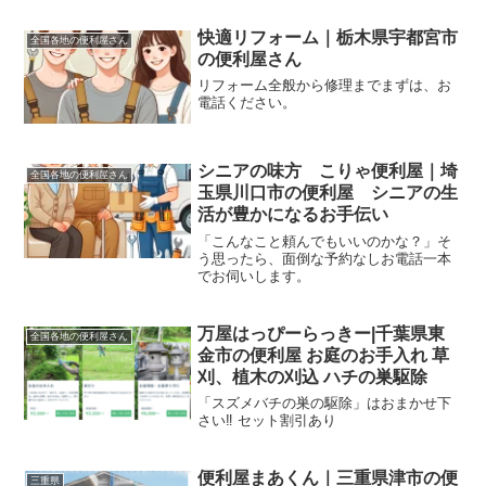
快適リフォーム｜栃木県宇都宮市
全国各地の便利屋さん
の便利屋さん
リフォーム全般から修理までまずは、お
電話ください。
シニアの味方 こりゃ便利屋｜埼
全国各地の便利屋さん
玉県川口市の便利屋 シニアの生
活が豊かになるお手伝い
「こんなこと頼んでもいいのかな？」そ
う思ったら、面倒な予約なしお電話一本
でお伺いします。
万屋はっぴーらっきー|千葉県東
全国各地の便利屋さん
金市の便利屋 お庭のお手入れ 草
刈、植木の刈込 ハチの巣駆除
「スズメバチの巣の駆除」はおまかせ下
さい‼ セット割引あり
便利屋まあくん｜三重県津市の便
三重県