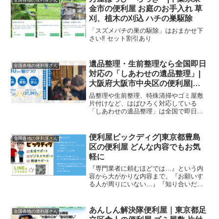
全国各地の便利屋さん
収、遺品整理等）・害虫駆除...
金市の便利屋 お庭のお手入れ 草
刈、植木の刈込 ハチの巣駆除
「スズメバチの巣の駆除」はおまかせ下
さい‼ セット割引あり
遺品整理・生前整理なら全国即日
全国各地の便利屋さん
対応の「しあわせの遺品整理」|
大阪府大阪市中央区の便利屋|特
殊清掃やゴミ屋敷片付けなど、は
品整理や生前整理、特殊清掃やゴミ屋敷
ばひろく対応
片付けなど、はばひろく対応している
「しあわせの遺品整理」は全国で即日に
対応可能。専任の遺品整理士がお伺いし
ます。
便利屋ビックディグ|東京都豊島
全国各地の便利屋さん
区の便利屋 どんな内容でもお気
軽に
『専門業者に頼むほどでは…』という内
容から大がかりな内容まで。『お願いす
る人が周りにいない…』『知り合いだと
逆に頼みづらい…』どんな内容でもお気
軽にお申し付け下さい。
あんしん解決隊便利屋｜東京都足
全国各地の便利屋さん