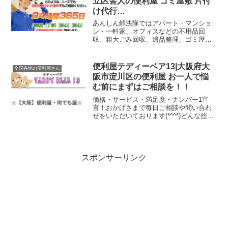
立区舎人の便利屋 ゴミ屋敷 片付
け代行…
あんしん解決隊ではアパート・マンショ
ン・一軒家、オフィスなどの不用品回
収、粗大ごみ回収、遺品整理、ゴミ屋敷
整理、「部屋の片付け」を中心にサービ
スを行っております。
便利屋テディーベア13|大阪府大
全国各地の便利屋さん
阪市淀川区の便利屋 お一人で悩
む前にまずはご相談を！！
価格・サービス・満足度・ナンバー1宣
言！おかげさまで毎日ご相談や問い合わ
せをいただいております(*^^*)どんな些細
なことでもお一人で悩む前にまずはご相
談を！！何でもお気軽にお問い合わせ・
ご相談ください。経験豊富なスタッフが
親身にご相談に乗ります！
スポンサーリンク