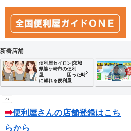
新着店舗
便利屋セイロン|茨城
県龍ケ崎市の便利
屋 困った時
に頼れる便利屋
PR
➡
便利屋さんの
店舗登録はこち
らから