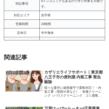
4トンユニックもあるので吊り作業も可能で
特記事項
す。
対応エリア
岩手県
営業時間
24時間
定休日
年中無休
関連記事
カザリエライフサポート｜東京都
全国各地の便利屋さん
八王子市の便利屋 内装工事 害虫
駆除
様々な案件に秘密厳守で柔軟対応！・内
装工事（壁紙や床など）・各種クリーニ
ング（ハウスクリーニング、ゴミ屋敷、
お庭の雑草、苔取り等）・各種代理代行
（電話の代理代行、冠婚葬祭の代理出席
等）・各種回収整理（ゴミや不用品回
万屋はっぴーらっきー|千葉県東