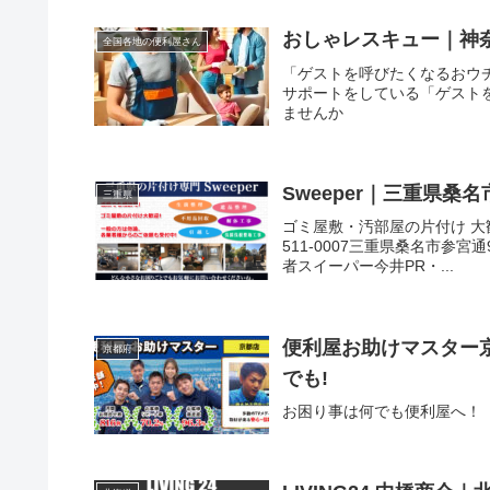
おしゃレスキュー｜神
全国各地の便利屋さん
「ゲストを呼びたくなるおウ
サポートをしている「ゲスト
ませんか
Sweeper｜三重県桑
三重県
ゴミ屋敷・汚部屋の片付け 大
511-0007三重県桑名市参宮通
者スイーパー今井PR・...
便利屋お助けマスター京
京都府
でも!
お困り事は何でも便利屋へ！