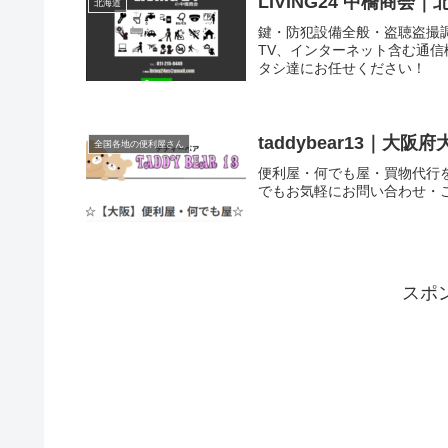
LIVING24 中橋商
北海道
鍵・防犯設備全般・盗聴盗撮
TV、インターネット含む通
タシ達にお任せください！
taddybear13｜
全国各地の便利屋さん
便利屋・何でも屋・買物代行
でもお気軽にお問い合わせ・
スポ