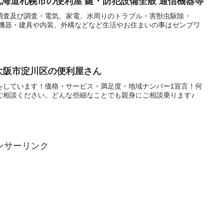
会｜北海道札幌市の便利屋 鍵・防犯設備全般 通信機器等
調査及び調査・電気、家電、水周りのトラブル・害獣虫駆除・
信機器・建具や内装、外構などなど生活やお住まいの事はゼンブワ
大阪府大阪市淀川区の便利屋さん
をしています！価格・サービス・満足度・地域ナンバー1宣言！何
ご相談ください。どんな些細なことでも親身にご相談乗ります♪
ンサーリンク