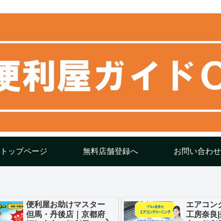
トップページ
無料店舗登録へ
お問い合わせ
便利屋お助けマスター
エアコン
但馬・丹後店｜京都府
工房奈良